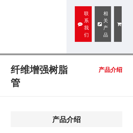
联
相
阿
系
关
里
我
产
巴
们
品
巴
纤维增强树脂
产品介绍
管
产品介绍