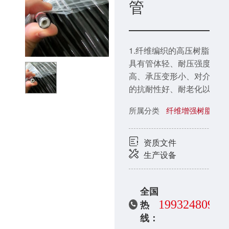
管
1.纤维编织的高压树脂管
具有管体轻、耐压强度
高、承压变形小、对介质
的抗耐性好、耐老化以及
使用方便等特性。2.纤维
所属分类
纤维增强树脂管
编织的高压树脂管可根据
用户需要设计生产各种压
力的高压软管；其中3mm
资质文件
测压管工作压力可达
生产设备
63MPa；而外径仅6mm。
3.高压树脂管的外表一般
全国
采用优质的聚氨酯弹性体
19932480999
材料，其耐磨性能高于橡
热
胶管3倍，该材料号称耐磨
线：