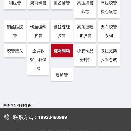
测压管
聚丙烯管
聚乙烯管
高压胶管
高压胶管
软芯
实心软芯
钢丝硅胶
钢丝编织
钢丝缠绕
高耐磨喷
夹布胶管
管
胶管
胶管
浆胶管
系列
胶管接头
金属软
链网销轴
橡胶制品
液压支架
管、补偿
密封件
胶管总成
器
喷涂管
未查询到任何数据！
联系方式：
19932480999