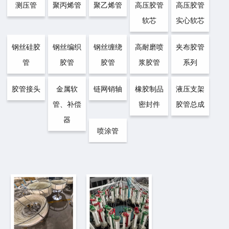
测压管
聚丙烯管
聚乙烯管
高压胶管
高压胶管
软芯
实心软芯
钢丝硅胶
钢丝编织
钢丝缠绕
高耐磨喷
夹布胶管
管
胶管
胶管
浆胶管
系列
胶管接头
金属软
链网销轴
橡胶制品
液压支架
管、补偿
密封件
胶管总成
器
喷涂管