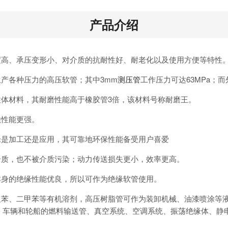
产品介绍
度高、承压变形小、对介质的抗耐性好、耐老化以及使用方便等特性
生产各种压力的高压软管；其中3mm
测压管
工作压力可达63MPa；而
性体材料，其耐磨性能高于橡胶管3倍，该材料号称耐磨王。
蚀性能更强。
论是加工还是应用，其可靠地环保性能备受用户喜爱
介质，也不被介质污染；动力传送损失更小，效率更高。
本身的绝缘性能优良，所以可作为绝缘软管使用。
及苯、二甲苯等有机溶剂，高压树脂管可作为装卸机械、油漆喷涂等
车辆和轮船的燃料输送管、真空系统、空调系统、振荡绝缘体、静电绝缘