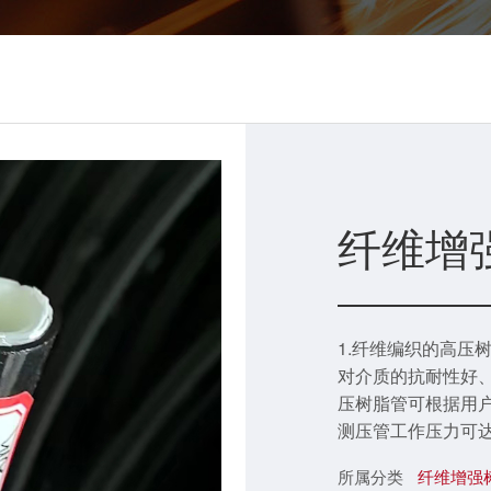
纤维增
1.纤维编织的高压
对介质的抗耐性好、
压树脂管可根据用户
测压管工作压力可达
一般采用优质的聚
所属分类
纤维增强
材料号称耐磨