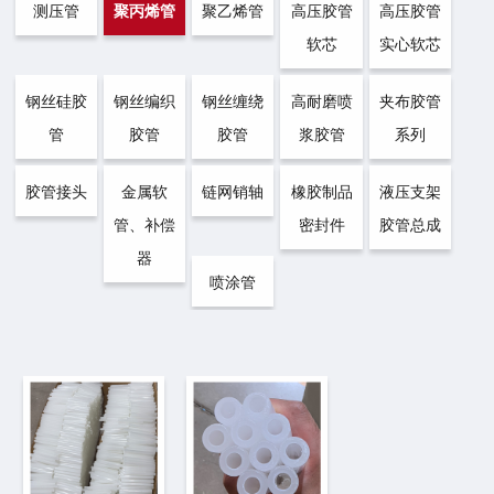
测压管
聚丙烯管
聚乙烯管
高压胶管
高压胶管
软芯
实心软芯
钢丝硅胶
钢丝编织
钢丝缠绕
高耐磨喷
夹布胶管
管
胶管
胶管
浆胶管
系列
胶管接头
金属软
链网销轴
橡胶制品
液压支架
管、补偿
密封件
胶管总成
器
喷涂管