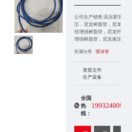
公司生产销售:高压胶管软
芯，尼龙树脂管，尼龙钢
丝增强树脂管，尼龙纤维
增强树脂管，尼龙液压软
管，尼龙气动软管，喷涂
所属分类
喷涂管
管，超高压测压管，聚丙
烯pp管，聚乙烯pe管，尼
龙型材
资质文件
生产设备
全国
19932480999
热
线：