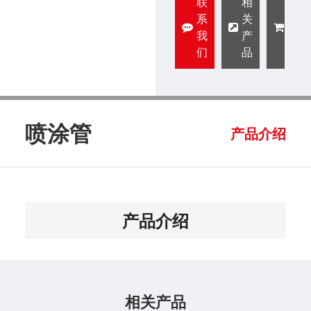
联
相
阿
系
关
里
我
产
巴
们
品
巴
喷涂管
产品介绍
产品介绍
相关产品